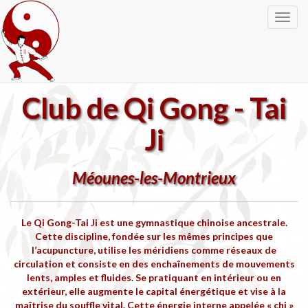
Togg
navig
Club de Qi Gong - Tai
Ji
Méounes-les-Montrieux
Le Qi Gong-Tai Ji est une gymnastique chinoise ancestrale.
Cette discipline, fondée sur les mêmes principes que
l’acupuncture, utilise les méridiens comme réseaux de
circulation et consiste en des enchaînements de mouvements
lents, amples et fluides. Se pratiquant en intérieur ou en
extérieur, elle augmente le capital énergétique et vise à la
maîtrise du souffle vital. Cette énergie interne appelée « chi »